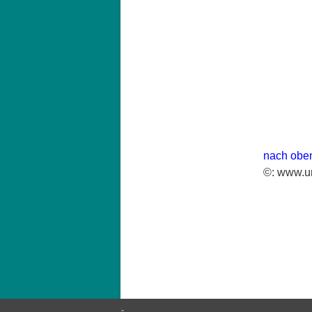
nach obe
©: www.ur