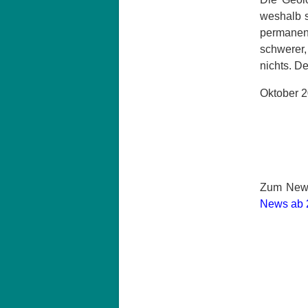
weshalb s
permanen
schwerer,
nichts. D
Oktober 
Zum News
News ab 