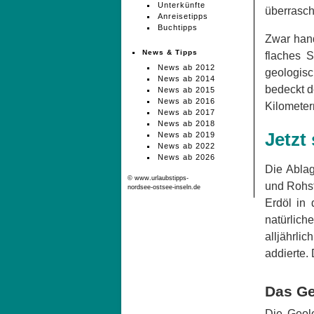
Unterkünfte
überrasc
Anreisetipps
Buchtipps
Zwar hand
News & Tipps
flaches S
News ab 2012
geologisc
News ab 2014
bedeckt d
News ab 2015
News ab 2016
Kilometer
News ab 2017
News ab 2018
Jetzt
News ab 2019
News ab 2022
News ab 2026
Die Abla
© www.urlaubstipps-
und Rohst
nordsee-ostsee-inseln.de
Erdöl in
natürlic
alljährli
addierte.
Das Ge
Die Geol