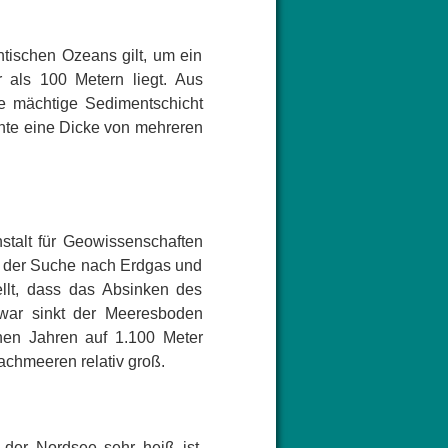
tischen Ozeans gilt, um ein
r als 100 Metern liegt. Aus
ne mächtige Sedimentschicht
nte eine Dicke von mehreren
talt für Geowissenschaften
d der Suche nach Erdgas und
llt, dass das Absinken des
Zwar sinkt der Meeresboden
onen Jahren auf 1.100 Meter
achmeeren relativ groß.
der Nordsee sehr heiß ist,