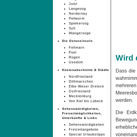
Juist
Langeoog
Norderney
Pellworm
Spiekeroog
Sylt
Wangerooge
Die Ostseeinseln
Fehmarn
Poel
Wird 
Rügen
Usedom
Küstenabschnitte & Städte
Dass die 
Nordfriesland
wahrnimmt
Dithmarschen
mehreren
Elbe-Weser Dreieck
Ostfriesland
Meeresbo
Mecklenburg
werden.
Von Kiel bis Lübeck
Sehenswürdigkeiten,
Die Erdk
Freizeitmöglichkeiten,
Unterkünfte & Links
Bewegung
Sehenswürdigkeiten
erheblic
Freizeitangebote
voneinand
Special Urlaubstipps