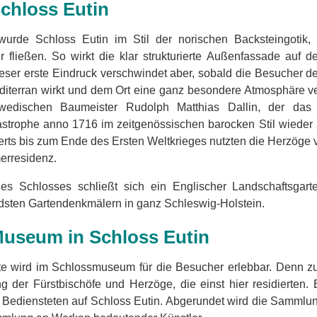
chloss Eutin
 wurde Schloss Eutin im Stil der norischen Backsteingotik, 
r fließen. So wirkt die klar strukturierte Außenfassade auf d
ieser erste Eindruck verschwindet aber, sobald die Besucher de
iterran wirkt und dem Ort eine ganz besondere Atmosphäre ver
edischen Baumeister Rudolph Matthias Dallin, der das 
strophe anno 1716 im zeitgenössischen barocken Stil wieder 
rts bis zum Ende des Ersten Weltkrieges nutzten die Herzöge 
erresidenz.
des Schlosses schließt sich ein Englischer Landschaftsgart
sten Gartendenkmälern in ganz Schleswig-Holstein.
useum in Schloss Eutin
e wird im Schlossmuseum für die Besucher erlebbar. Denn zu 
ng der Fürstbischöfe und Herzöge, die einst hier residierten.
r Bediensteten auf Schloss Eutin. Abgerundet wird die Samm