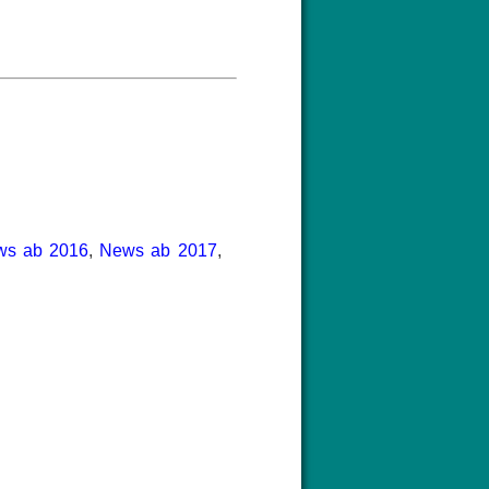
ws ab 2016
,
News ab 2017
,