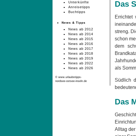
Das S
Unterkünfte
Anreisetipps
Buchtipps
Errichtet
News & Tipps
ineinande
News ab 2012
streng. D
News ab 2014
schon med
News ab 2015
News ab 2016
dem schw
News ab 2017
Brandkata
News ab 2018
News ab 2019
Jahrhunde
News ab 2022
als Somm
News ab 2026
© www.urlaubstipps-
Südlich 
nordsee-ostsee-inseln.de
bedeutend
Das M
Geschicht
Einrichtu
Alltag de