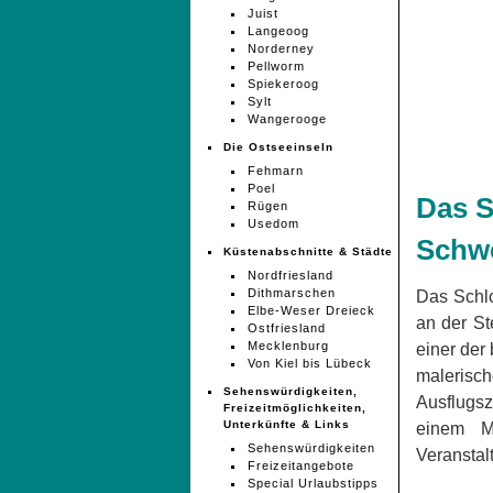
Juist
Langeoog
Norderney
Pellworm
Spiekeroog
Sylt
Wangerooge
Die Ostseeinseln
Fehmarn
Poel
Das S
Rügen
Usedom
Schw
Küstenabschnitte & Städte
Nordfriesland
Dithmarschen
Das Schlo
Elbe-Weser Dreieck
an der St
Ostfriesland
Mecklenburg
einer der
Von Kiel bis Lübeck
malerisch
Sehenswürdigkeiten,
Ausflugs
Freizeitmöglichkeiten,
Unterkünfte & Links
einem M
Sehenswürdigkeiten
Veranstal
Freizeitangebote
Special Urlaubstipps