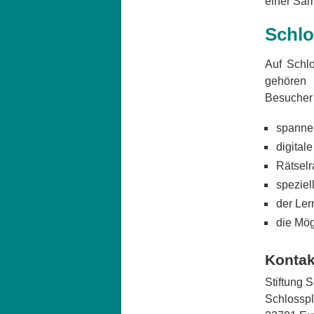
einer Sam
Schlo
Auf Schlo
gehören 
Besucher 
spanne
digital
Rätselr
speziel
der Ler
die Mög
Kontak
Stiftung 
Schlosspl